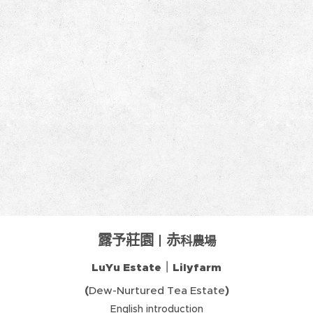
露予莊園 |
赤
科農場
LuYu Estate｜Lilyfarm
(
)
Dew-Nurtured Tea Estate
English introduction